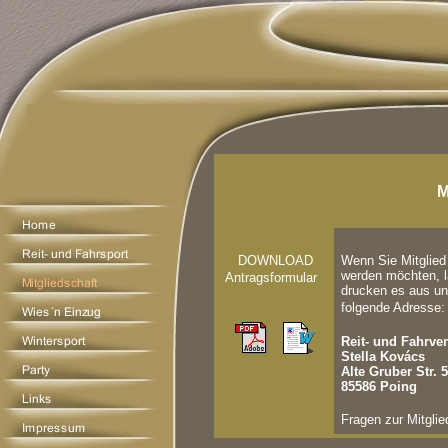
M
DOWNLOAD
Wenn Sie Mitglied
werden möchten, l
Antragsformular
drucken es aus un
folgende Adresse:
Reit- und Fahrver
Stella Kov
á
cs
Alte Gruber Str. 5
85586 Poing
Fragen zur Mitgli